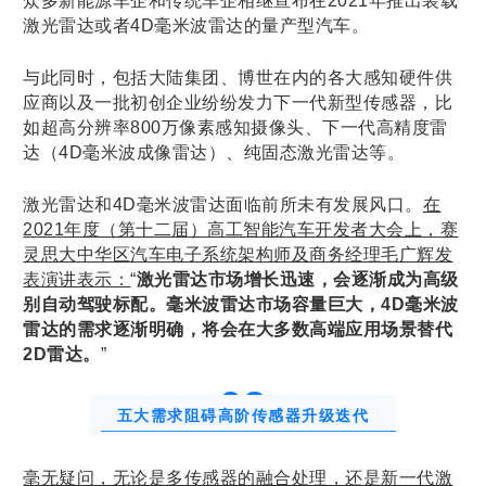
众多新能源车企和传统车企相继宣布在2021年推出装载
激光雷达或者4D毫米波雷达的量产型汽车。
与此同时，包括大陆集团、博世在内的各大感知硬件供
应商以及一批初创企业纷纷发力下一代新型传感器，比
如超高分辨率800万像素感知摄像头、下一代高精度雷
达（4D毫米波成像雷达）、纯固态激光雷达等。
激光雷达和4D毫米波雷达面临前所未有发展风口。
在
2021年度（第十二届）高工智能汽车开发者大会上，赛
灵思大中华区汽车电子系统架构师及商务经理毛广辉发
表演讲表示：
“
激光雷达市场增长迅速，会逐渐成为高级
别自动驾驶标配。毫米波雷达市场容量巨大，4D毫米波
雷达的需求逐渐明确，将会在大多数高端应用场景替代
2D雷达。
”
0
2
五大需求阻碍高阶传感器升级迭代
毫无疑问，无论是多传感器的融合处理，还是新一代激