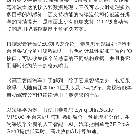
该方案支持最高12路摄像头、6路激光雷达系统及多路
毫米波雷达的接入和数据处理，不仅可以实时处理多路
多目标的AI感知，还支持功能的持续迭代和传感器分辨
率的持续提升，是市面上少有能够支持L2-L4级自动驾
驶的通用型域控制器平台解决方案。
根据宏景智驾CEO刘飞龙介绍，赛灵思车规级处理器平
台具备优异的可编程能力、出色的计算性能和丰富的I/O
接口，可以收集多个传感器的不同结构数据，并且将它
们都转化为统一的格式输出。
《高工智能汽车》了解到，除了宏景智驾之外，包括采
埃孚、大陆集团等Tier1巨头以及小马智行、魔视智能等
自动驾驶公司也纷纷选用了赛灵思的产品。
以采埃孚为例，其使用赛灵思 Zynq UltraScale+
MPSoC 平台来处理实时数据聚合、预处理和分配，并
为采埃孚全新的人工智能（AI）汽车控制单元ZF ProAI
Gen3提供低延时、高功效的AI计算加速。