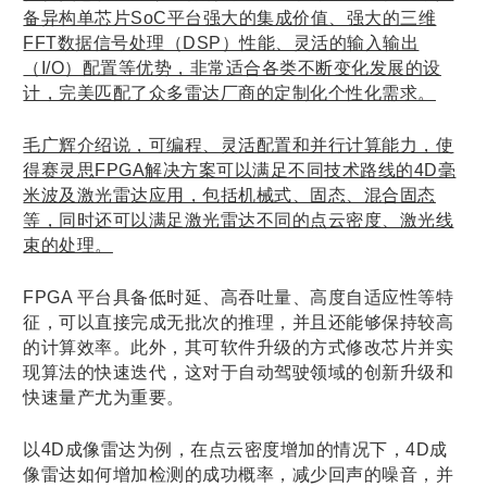
备异构单芯片SoC平台强大的集成价值、强大的三维
FFT数据信号处理（DSP）性能、灵活的输入输出
（I/O）配置等优势，非常适合各类不断变化发展的设
计，完美匹配了众多雷达厂商的定制化个性化需求。
毛广辉介绍说，可编程、灵活配置和并行计算能力，使
得赛灵思FPGA解决方案可以满足不同技术路线的4D毫
米波及激光雷达应用，包括机械式、固态、混合固态
等，同时还可以满足激光雷达不同的点云密度、激光线
束的处理。
FPGA 平台具备低时延、高吞吐量、高度自适应性等特
征，可以直接完成无批次的推理，并且还能够保持较高
的计算效率。此外，其可软件升级的方式修改芯片并实
现算法的快速迭代，这对于自动驾驶领域的创新升级和
快速量产尤为重要。
以4D成像雷达为例，在点云密度增加的情况下，4D成
像雷达如何增加检测的成功概率，减少回声的噪音，并