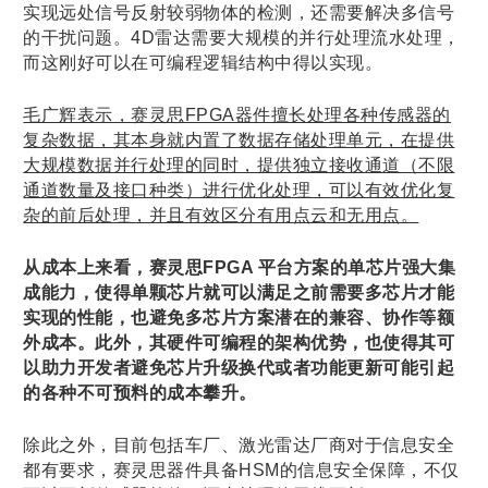
实现远处信号反射较弱物体的检测，还需要解决多信号
的干扰问题。4D雷达需要大规模的并行处理流水处理，
而这刚好可以在可编程逻辑结构中得以实现。
毛广辉表示，赛灵思FPGA器件擅长处理各种传感器的
复杂数据，其本身就内置了数据存储处理单元，在提供
大规模数据并行处理的同时，提供独立接收通道（不限
通道数量及接口种类）进行优化处理，可以有效优化复
杂的前后处理，并且有效区分有用点云和无用点。
从成本上来看，赛灵思FPGA 平台方案的单芯片强大集
成能力，使得单颗芯片就可以满足之前需要多芯片才能
实现的性能，也避免多芯片方案潜在的兼容、协作等额
外成本。此外，其硬件可编程的架构优势，也使得其可
以助力开发者避免芯片升级换代或者功能更新可能引起
的各种
不
可预料的成本攀升。
除此之外，目前包括车厂、激光雷达厂商对于信息安全
都有要求，赛灵思器件具备HSM的信息安全保障，不仅